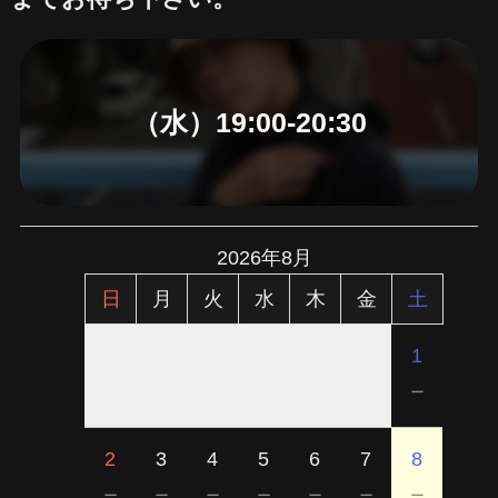
（水）19:00-20:30
2026年8月
日
月
火
水
木
金
土
1
－
2
3
4
5
6
7
8
－
－
－
－
－
－
－