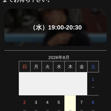
（水）19:00-20:30
2026年8月
日
月
火
水
木
金
土
1
－
2
3
4
5
6
7
8
－
－
－
－
－
－
－